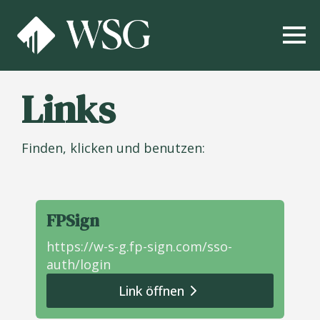
Links
Finden, klicken und benutzen:
FPSign
https://w-s-g.fp-sign.com/sso-
auth/login
Link öffnen