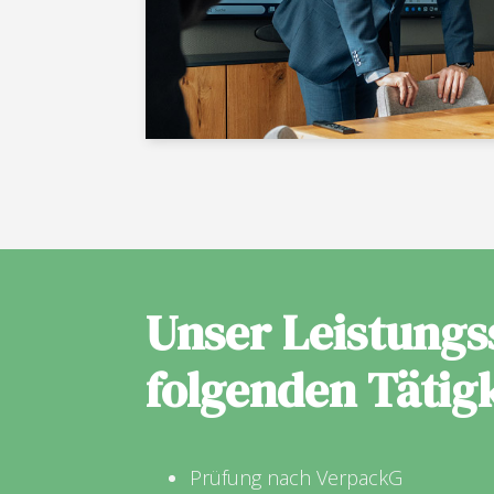
Unser Leistungs
folgenden Tätig
Prüfung nach VerpackG