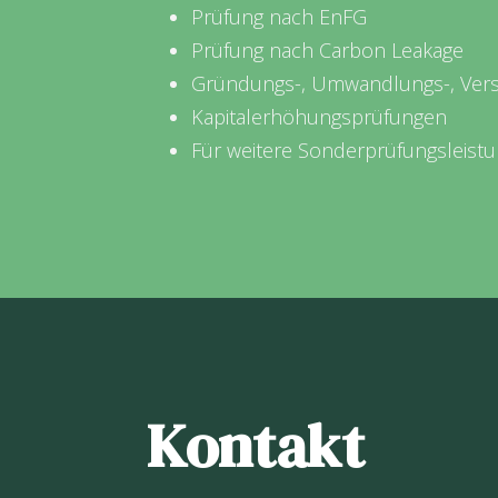
Prüfung nach EnFG
Prüfung nach Carbon Leakage
Gründungs-, Umwandlungs-, Ver
Kapitalerhöhungsprüfungen
Für weitere Sonderprüfungsleist
Kontakt